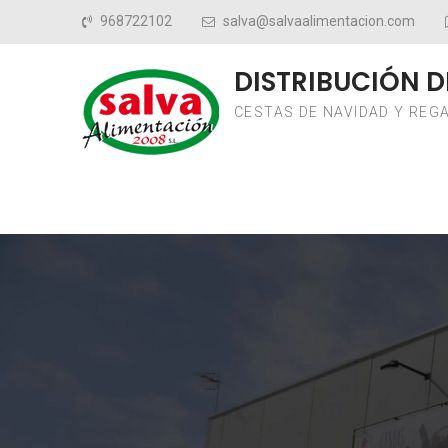
Saltar al contenido
968722102
salva@salvaalimentacion.com
DISTRIBUCIÓN D
CESTAS DE NAVIDAD Y REG